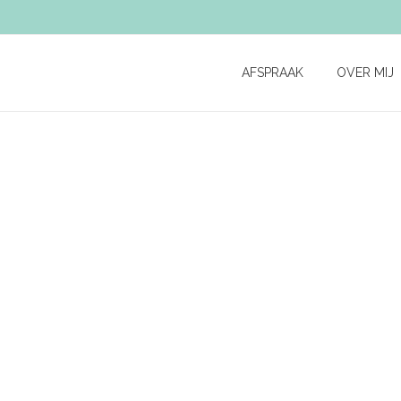
AFSPRAAK
OVER MIJ